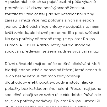
V posledních letech se pojetí osobní péče výrazně
proměnilo. Už dávno není výhradně ženskou
záležitostí. Stále častěji ji do své každodenní rutiny
zařazují i muži. Více než polovina z nich si alespoň
jednou týdně odstraňuje chlupy v podpaží, a to nejen
kvůli vzhledu, ale hlavně pro pohodlí a pocit svěžesti.
Na tyto potřeby přirozeně reaguje epilátor Philips
Lumea IPL 9900. Přístroj, který byl dlouhodobě
spojován především se ženami, dnes využívají i muži.
Různí uživatelé mají od péče odlišná očekávání. Muži
hledají jednoduchá a pohodlná řešení, která nenaruší
jejich běžný rytmus, zatímco ženy oceňují
dlouhodobý efekt, pocit svobody a jistotu hladké
pokožky bez každodenního holení. Přesto mají jedno
společné, chtějí se ve svém těle cítit dobře. Právě zde
se jejich potřeby potkávají. Epilátor Philips Lumea IPL