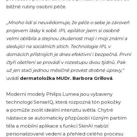
běžné rutiny osobní péče.
„
Mnoho lidí si neuvědomuje, že péče o sebe je zároveň
projevem lásky k sobě. IPL epilátor jsem si osobně
velmi oblíbila a stejnou zkušenost mají i moji známí a
sledující na sociálních sítích. Technologie IPL v
domácích přístrojích je dnes efektivní i bezpečná. První
čtyři ošetření se provádí v rozestupu dvou týdnů. Pak
už jen stačí jednou měsíčně provést drobné úpravy,“
uvádí
dermatoložka MUDr. Barbora Grillová
.
Moderní modely Philips Lumea jsou vybaveny
technologií SenseIQ, která rozpozná tón pokožky
a pomůže zvolit ideální intenzitu světla. Chytré
nástavce se automaticky přizpůsobí různým partiím
těla a mobilní aplikace s funkcí SkinAI nabízí
personalizované vedení a přehled celého procesu