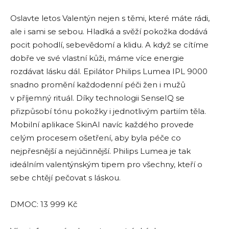
Oslavte letos Valentýn nejen s těmi, které máte rádi,
ale i sami se sebou. Hladká a svěží pokožka dodává
pocit pohodlí, sebevědomí a klidu. A když se cítíme
dobře ve své vlastní kůži, máme více energie
rozdávat lásku dál. Epilátor Philips Lumea IPL 9000
snadno promění každodenní péči žen i mužů
v příjemný rituál. Díky technologii SenseIQ se
přizpůsobí tónu pokožky i jednotlivým partiím těla.
Mobilní aplikace SkinAI navíc každého provede
celým procesem ošetření, aby byla péče co
nejpřesnější a nejúčinnější. Philips Lumea je tak
ideálním valentýnským tipem pro všechny, kteří o
sebe chtějí pečovat s láskou.
DMOC: 13 999 Kč