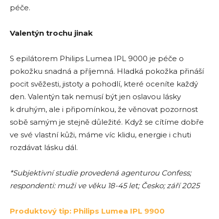
péče.
Valentýn trochu jinak
S epilátorem Philips Lumea IPL 9000 je péče o
pokožku snadná a příjemná. Hladká pokožka přináší
pocit svěžesti, jistoty a pohodlí, které oceníte každý
den. Valentýn tak nemusí být jen oslavou lásky
k druhým, ale i připomínkou, že věnovat pozornost
sobě samým je stejně důležité. Když se cítíme dobře
ve své vlastní kůži, máme víc klidu, energie i chuti
rozdávat lásku dál.
*Subjektivní studie provedená agenturou Confess;
respondenti: muži ve věku 18-45 let; Česko; září 2025
Produktový tip: Philips Lumea IPL 9900