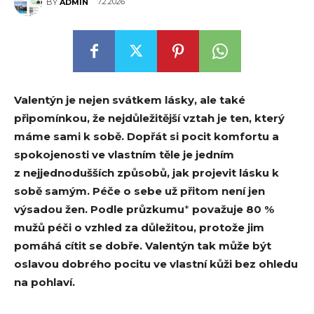
7.2.2026
BY
ADMIN
Valentýn je nejen svátkem lásky, ale také
připomínkou, že nejdůležitější vztah je ten, který
máme sami k sobě. Dopřát si pocit komfortu a
spokojenosti ve vlastním těle je jedním
z nejjednodušších způsobů, jak projevit lásku k
sobě samým. Péče o sebe už přitom není jen
výsadou žen. Podle průzkumu
*
považuje 80 %
mužů péči o vzhled za důležitou, protože jim
pomáhá cítit se dobře. Valentýn tak může být
oslavou dobrého pocitu ve vlastní kůži bez ohledu
na pohlaví.