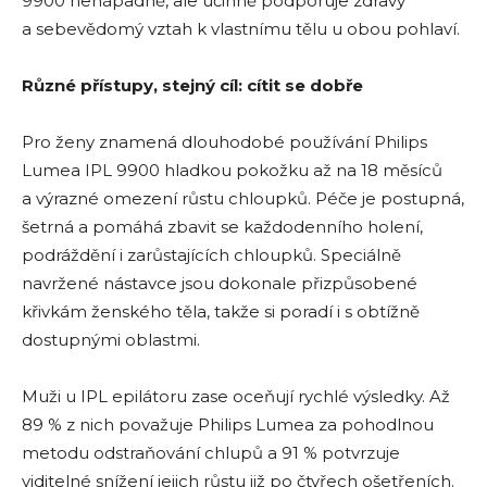
9900 nenápadně, ale účinně podporuje zdravý
a sebevědomý vztah k vlastnímu tělu u obou pohlaví.
Různé přístupy, stejný cíl: cítit se dobře
Pro ženy znamená dlouhodobé používání Philips
Lumea IPL 9900 hladkou pokožku až na 18 měsíců
a výrazné omezení růstu chloupků. Péče je postupná,
šetrná a pomáhá zbavit se každodenního holení,
podráždění i zarůstajících chloupků. Speciálně
navržené nástavce jsou dokonale přizpůsobené
křivkám ženského těla, takže si poradí i s obtížně
dostupnými oblastmi.
Muži u IPL epilátoru zase oceňují rychlé výsledky. Až
89 % z nich považuje Philips Lumea za pohodlnou
metodu odstraňování chlupů a 91 % potvrzuje
viditelné snížení jejich růstu již po čtyřech ošetřeních.