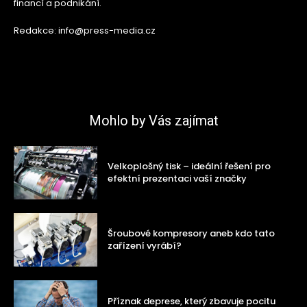
financí a podnikání.
Redakce: info@press-media.cz
Mohlo by Vás zajímat
Velkoplošný tisk – ideální řešení pro
efektní prezentaci vaší značky
Šroubové kompresory aneb kdo tato
zařízení vyrábí?
Příznak deprese, který zbavuje pocitu