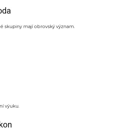
oda
alé skupiny mají obrovský význam.
ní výuku.
ýkon