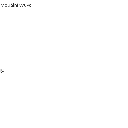
viduální výuka.
y.