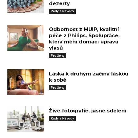
dezerty
Rady a Návody
Odbornost z MUIP, kvalitní
péče z Philips. Spolupráce,
která mění domácí úpravu
vlasů
Pro ženy
Láska k druhým začíná láskou
k sobě
Pro ženy
Živé fotografie, jasné sdělení
Rady a Návody