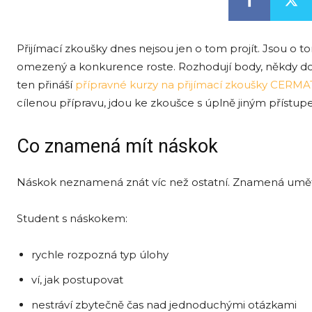
Přijímací zkoušky dnes nejsou jen o tom projít. Jsou o t
omezený a konkurence roste. Rozhodují body, někdy dosl
ten přináší
přípravné kurzy na přijímací zkoušky CERMA
cílenou přípravu, jdou ke zkoušce s úplně jiným přístupem
Co znamená mít náskok
Náskok neznamená znát víc než ostatní. Znamená umět l
Student s náskokem:
rychle rozpozná typ úlohy
ví, jak postupovat
nestráví zbytečně čas nad jednoduchými otázkami