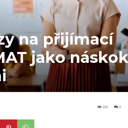
zy na přijímací
AT jako násko
i
223
0