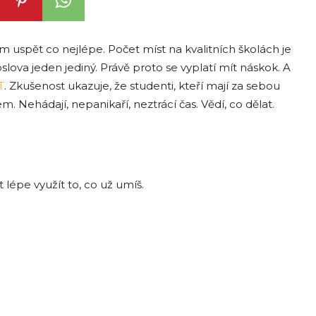
om uspět co nejlépe. Počet míst na kvalitních školách je
ova jeden jediný. Právě proto se vyplatí mít náskok. A
T
. Zkušenost ukazuje, že studenti, kteří mají za sebou
. Nehádají, nepanikaří, neztrácí čas. Vědí, co dělat.
épe využít to, co už umíš.