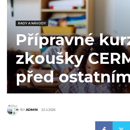
RADY A NÁVODY
Přípravné kur
zkoušky CERM
před ostatním
22.4.2026
BY
ADMIN