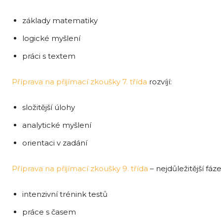
základy matematiky
logické myšlení
práci s textem
Příprava na přijímací zkoušky 7. třída
rozvíjí:
složitější úlohy
analytické myšlení
orientaci v zadání
Příprava na přijímací zkoušky 9. třída
– nejdůležitější fáze
intenzivní trénink testů
práce s časem