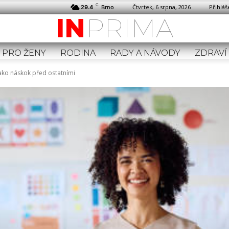
C
Čtvrtek, 6 srpna, 2026
Přihláš
29.4
Brno
PRIMA
IN
PRO ŽENY
RODINA
RADY A NÁVODY
ZDRAVÍ
jako náskok před ostatními